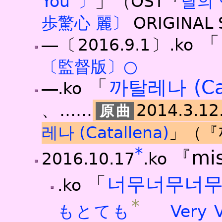
」
You
〕
（OST『
달의
歩驚心 麗〕
ORIGINAL
「
―〔2016.9.1〕.ko
〔監督版〕○
「
까탈레나 (Cat
―.ko
、……
2014.3.12
레나 (Catallena)
」（『까
*
『mi
2016.10.17
.ko
「
너무너무너
.ko
*
もとても
Very Ve