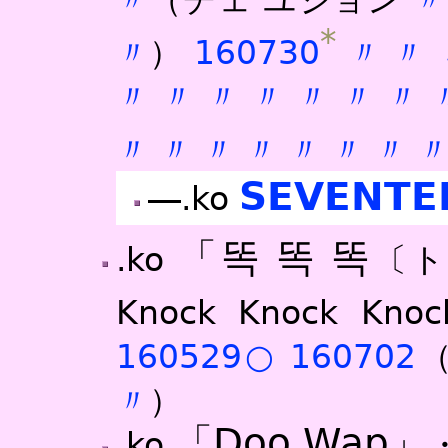
〃
（チェ ユジョン
〃
*
〃
）
160730
〃
〃
〃
〃
〃
〃
〃
〃
〃
〃
〃
〃
〃
〃
〃
〃
SEVENTE
―.ko
「똑 똑 똑
.ko
〔ト
Knock Knock Knoc
160529○
160702
〃
）
「Doo Wap」
.ko