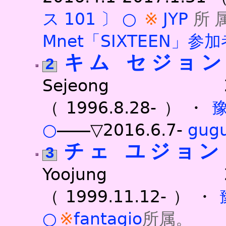
ス101〕○
JYP
所
Mnet「SIXTEEN」参加
キム セジョ
2
Sejeong 2016.4
（1996.8.28-）・
○
――▽2016.6.7-
gu
チェ ユジョン
3
Yoojung 2016.4
（1999.11.12-）・
○
fantagio
所属。