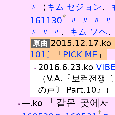
〃
（
キム セジョン
、
*
161130
〃
〃
〃
〃
〃
〃
〃
、
キム ソヘ
2015.12.17.ko
101〕
「
PICK ME
」
2016.6.23.ko
VIB
（V.A.『보컬전쟁
の声〕 Part.10』）
「같은 곳에서
―.ko
*