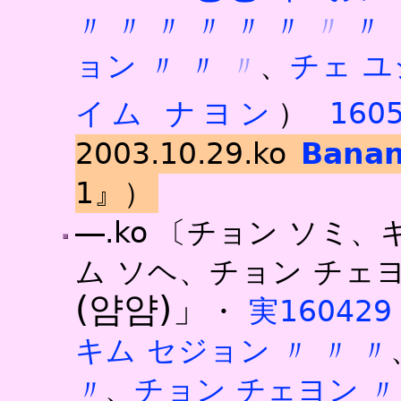
〃
〃
〃
〃
〃
〃
〃
〃
ョン
〃
〃
〃
、
チェ 
イム ナヨン
）
160
2003.10.29.ko
Banan
1』）
―.ko
〔チョン ソミ、
ム ソヘ、チョン チェ
(얌얌)」
・
実160429
キム セジョン
〃
〃
〃
〃
、
チョン チェヨン
〃