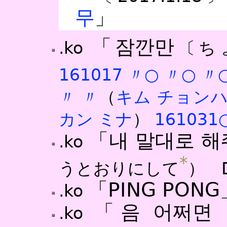
무
」
「잠깐만
.ko
〔ち
161017
〃○
〃○
〃
〃
〃
（
キム チョン
カン ミナ
）
161031
「내 말대로 해
.ko
*
うとおりにして
） D
「PING PONG
.ko
「음 어쩌면
.ko