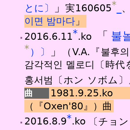
*
」
とに〕
実160605
_
이면 밤마다
」
*
「
불
2016.6.11
.ko
*
」
）〕
（V.A.『불후
감각적인 멜로디〔時
홍서범〔ホン ソボム〕
1981.9.25.k
（『Oxen'80』）曲
*
2016.8.9
.ko
〔チョン