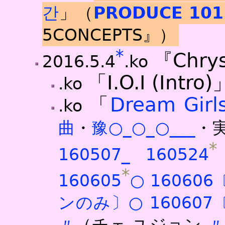
간
」（
PRODUCE 101
5CONCEPTS』）
*
『Chrys
2016.5.4
.ko
「I.O.I (Intro)
.ko
「
Dream Girl
.ko
曲
・
豫○
_○
_○
_
_
_
・
*
160507
_
160524
*
160605
○
16060
ンのみ〕○
16060