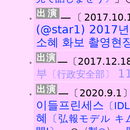
―〔2017.10.
(@star1) 2017
소혜 화보 촬영현
―〔2017.12.1
부
11
〔行政安全部〕
―〔2020.9.1
이들프린세스
〔IDL
혜
〔弘報モデル キ