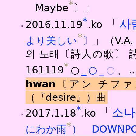
*
」
Maybe
〕
*
「
사
2016.11.19
.ko
*
」
より美しい
〕
（V.
의 노래〔詩人の歌〕 
*
161119
○
_○
_○
、
hwan
〔アン チファ
（『desire』）曲
*
「
소나
2017.1.18
.ko
*
にわか雨
） DOWNP