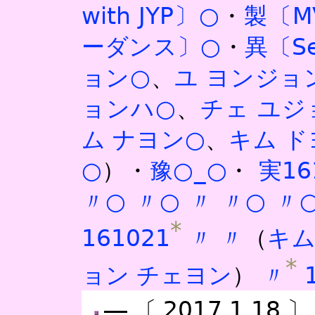
with JYP〕○
・
製〔M
ーダンス〕○
・
異〔Se
ョン○
、
ユ ヨンジョ
ョンハ○
、
チェ ユジ
ム ナヨン○
、
キム ド
○
）・
豫○
_○
・
実16
〃○
〃○
〃
〃○
〃
*
161021
〃
〃
（
キム
*
ョン チェヨン
）
〃
―〔2017.1.18〕