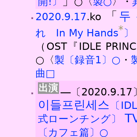
」
開!〕
○〈
製○
〉・
「
두
2020.9.17
.ko
*
れ
In My Hands
〕
（OST『IDLE PRINC
○〈
製〔録音1〕○
・
曲□
―〔2020.9.17
이들프린세스
〔IDL
T
式ローンチング〕
〔カフェ篇〕○