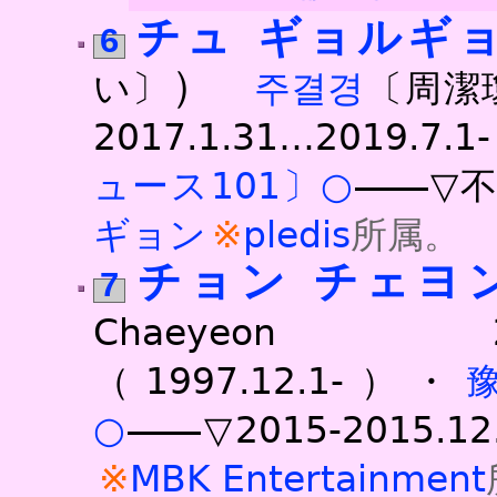
チュ ギョルギ
6
）
い〕
주결경
〔周潔瓊〕
2017.1.31…2019.7.1
ュース101〕○
――▽不
ギョン
pledis
所属。
チョン チェヨ
7
Chaeyeon 2016.4
（1997.12.1-）・
○
――▽2015-2015.12
MBK Entertainment