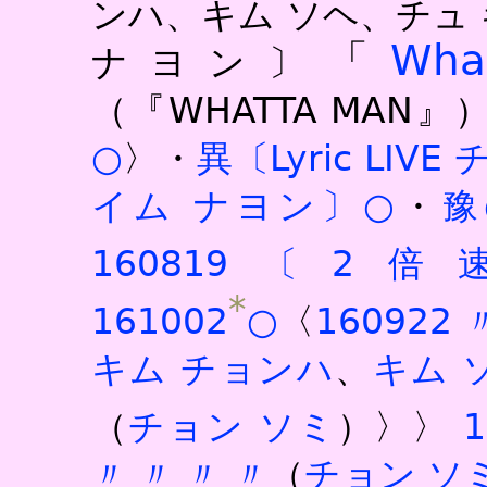
ンハ、キム ソヘ、チュ
「
Wha
ナヨン〕
（『WHATTA MAN』
○
〉・
異〔Lyric LIV
イム ナヨン〕○
・
豫
160819〔2
*
161002
○
〈
160922
キム チョンハ
、
キム 
（
チョン ソミ
）〉〉
〃
〃
〃
〃
（
チョン ソ