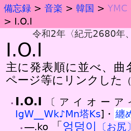
備忘録
音楽
韓国
YMC 
I.O.I
令和2年〈紀元2680年、
I.O.I
主に発表順に並べ、曲
ページ等にリンクした
I.O.I
〔アイオーア
Ig
W
_
_
Wk
♪
Mn
塔
Ks
]・
纏め
「
엉덩이
―.ko
〔お尻