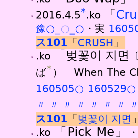
*
「
Cru
2016.4.5
.ko
豫○
_○
_○
・実
1605
ス101
「
CRUSH
」
「벚꽃이 지면
.ko
*
ば
） When The Che
160505○
160529○
〃
〃
〃
〃
〃
〃
〃
ス101
「
벚꽃이 지면
「Pick Me」
.ko