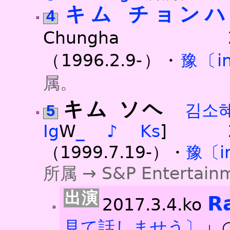
キム チョン
4
Chungha 2016.4
（1996.2.9-）・
豫〔i
属。
キム ソヘ
김소
5
Ig
W
_
♪
Ks
] 2016
（1999.7.19-）・
豫〔i
所属 → S&P Entertai
R
2017.3.4.ko
」
見て話しませう〕