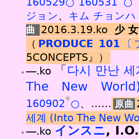
160529○
160531
○
ジョン
、
キム チョンハ
2016.3.19.ko
少
（
PRODUCE 101
〔
5CONCEPTS』）
「
다시 만난 세
―.ko
The New World
*
160902
○
、……
세계 (Into The New Wo
インスニ
, I.O.
―.ko