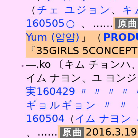
（
チェ ユジョン
、
キ
160505○
、……
Yum (얌얌)
」（
PROD
『35GIRLS 5CONCEP
―.ko
〔キム チョンハ
イム ナヨン、ユ ヨン
実160429
〃
〃
〃
〃
ギョルギョン
〃
〃
160504
（
イム ナヨン
、……
2016.3.1