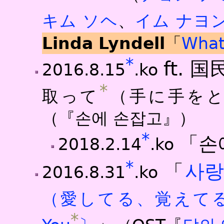
キム ソヘ
、
イム ナヨ
Linda Lyndell
「
What
*
ft.
2016.8.15
.ko
*
取って
（手に手を
（『손에 손잡고』）
*
「손
2018.2.14
.ko
*
「
사랑
2016.8.31
.ko
（愛してる、覚えて
*