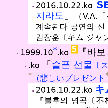
S
2016.10.22.ko
지라도
」
（V.A
계속된다 공연의 
김장훈〔キム ジャ
5
*
『바보
1999.10
.ko
「
슬픈 선물
.ko
〔ス
*
（悲しいプレゼント
キ
2016.10.22.ko
『불후의 명곡〔不