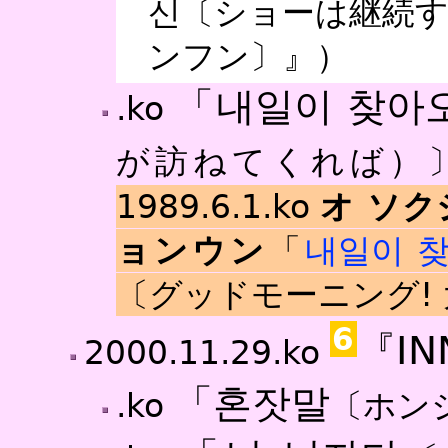
신〔ショーは継続す
ンフン〕』）
「내일이 찾아
.ko
が訪ねてくれば）
1989.6.1.ko
オ ソク
ョンウン
「
내일이 
〔グッドモーニング!
6
『IN
2000.11.29.ko
「혼잣말
.ko
〔ホン