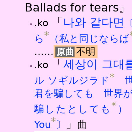
Ballads for tears』
「
나와 같다면
.ko
*
ら
（私と同じならば
……
不明
「
세상이 그대
.ko
*
ル ソギルジラド
世
君を騙しても 世界
*
騙したとしても
） 
*
」
You
〕
曲