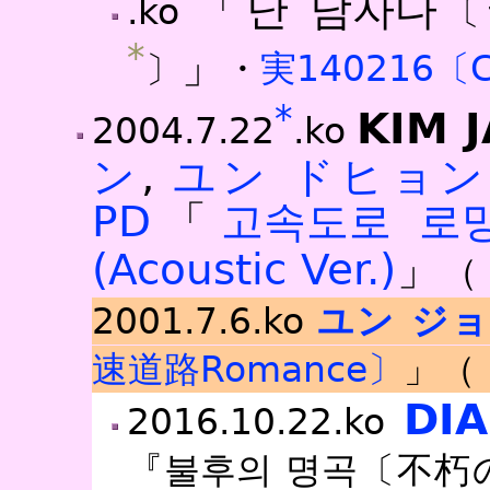
「난 남자다
.ko
〔
*
」
〕
・
実140216〔C
*
KIM 
2004.7.22
.ko
ン
,
ユン ドヒョン
PD
「
고속도로 로
(Acoustic Ver.)
」
（
2001.7.6.ko
ユン ジ
速道路Romance〕
」（
DIA
2016.10.22.ko
『불후의 명곡〔不朽の