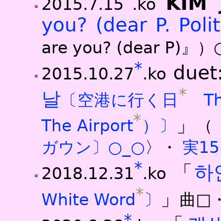
KIM
2015.7.15
.ko
you? (dear P. Polit
are you? (dear P)』）
*
duet
2015.10.27
.ko
*
날
〔空港に行く日
The
*
」
The Airport
）〕
（
ガウン〕○
_○
〉・
実1
*
「
하
2018.12.31
.ko
*
」
White Word
〕
曲□
*