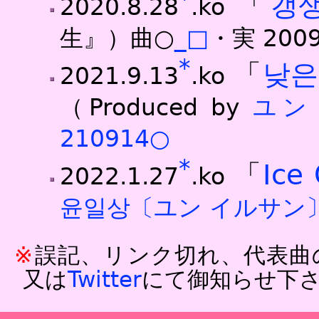
「
갱
2020.8.28
.ko
生』）曲○
_□
・実
200
*
「
낮은
2021.9.13
.ko
（Produced by
ユン
210914○
*
「
Ice 
2022.1.27
.ko
윤일상〔ユン イルサン
誤記、リンク切れ、代表曲
又は
Twitter
にて御知らせ下