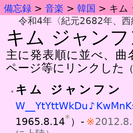
備忘録
音楽
韓国
キム
令和4年〈紀元2682年、西紀
キム ジャンフ
主に発表順に並べ、曲
ページ等にリンクした
キム ジャンフン
W
_
_
Yt
Ytt
Wk
Du
♪
Kw
Mn
K
*
1965.8.14
）-
2012