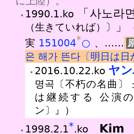
に上陸）。
「사노라
1990.1.ko
」
（生きていれば）〕
（
*
実
151004
○
、……
은 해가 뜬다〔明日は日
ヤン
2016.10.22.ko
명곡〔不朽の名曲〕 
は継続する 公演の
ン〕』）
*
Kim 
1998.2.1
.ko