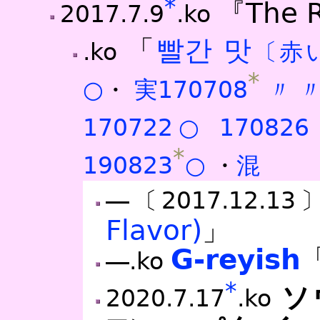
*
『The 
2017.7.9
.ko
「
빨간 맛
.ko
〔赤
*
○
・
実170708
〃
170722○
170826
*
190823
○
・
混
―〔2017.12.13
Flavor)
」
G-reyish
―.ko
*
ソ
2020.7.17
.ko