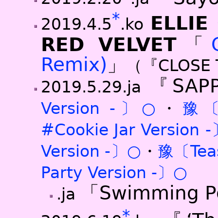
*
ELLIE
2019.4.5
.ko
RED VELVET
「
Remix)
」
（『CLOSE
『SAP
2019.5.29.ja
Version -〕○
・
豫〔
#Cookie Jar Version 
Version -〕○
・
豫〔Teas
Party Version -〕○
「Swimming P
.ja
*