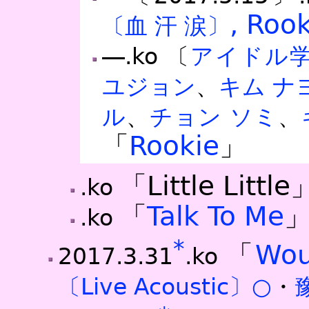
, Roo
〔血 汗 涙〕
―.ko
〔
アイドル
ユジョン
、
キム ナ
ル
、
チョン ソミ
、
「
Rookie
」
「Little Little
.ko
「
Talk To Me
.ko
*
「
Wou
2017.3.31
.ko
〔Live Acoustic〕○
・