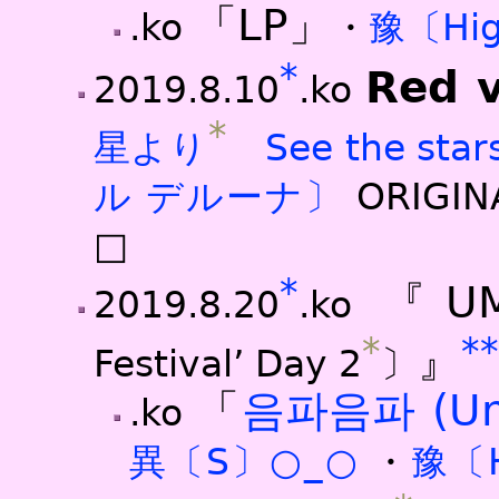
「LP」
.ko
・
豫〔Hig
*
Red v
2019.8.10
.ko
*
星より
See the star
ル デルーナ〕
ORIGIN
□
*
『UM
2019.8.20
.ko
*
*
*
』
Festival’ Day 2
〕
「
음파음파 (Um
.ko
異〔S〕○
_○
・
豫〔H