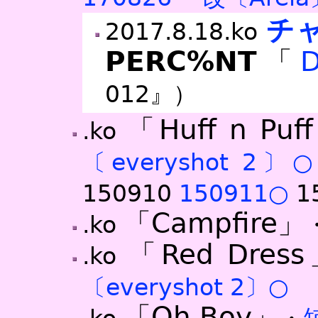
チ
2017.8.18.ko
PERC%NT
「
012』）
「Huff n Puf
.ko
〔everyshot 2〕
150910
150911○
1
「Campfire」
.ko
「Red Dres
.ko
〔everyshot 2〕○
「Oh Boy」