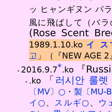
ッ ヒャンギヌン パ
風に飛ばして（バラ
(Rose Scent Br
1989.1.10.ko
イ ス
고
」（『NEW AGE 
*
『Russi
2016.9.7
.ko
「
러시안 룰렛 (R
.ko
〔MV〕○
・
製〔MU-B
イ○
、
スルギ○
、
ウ