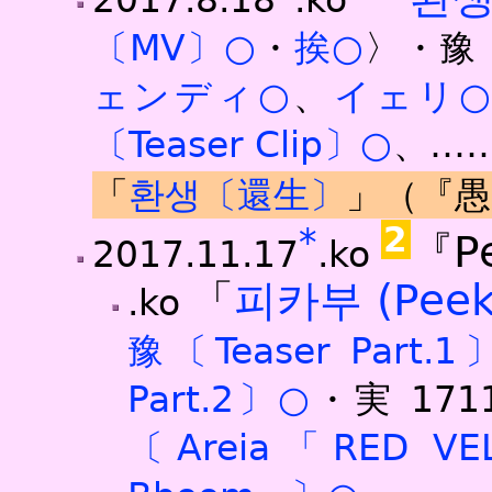
2017.8.18
.ko
〔MV〕○
・
挨○
〉・豫〔
ェンディ○
、
イェリ
〔Teaser Clip〕○
、…
「
환생〔還生〕
」（『愚
2
*
『Pe
2017.11.17
.ko
「
피카부 (Peek
.ko
豫〔Teaser Part.
Part.2〕○
・実
171
〔Areia「RED VEL