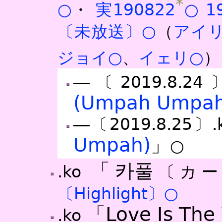
*
○
・
実190822
○
1
〔未放送〕○
（
アイ
ジョイ○
、
イェリ○
）
―〔2019.8.24
(Umpah Umpah
―〔2019.8.25〕.
Umpah)
」
○
「카풀
.ko
〔カー
〔Highlight〕○
「Love Is Th
.ko