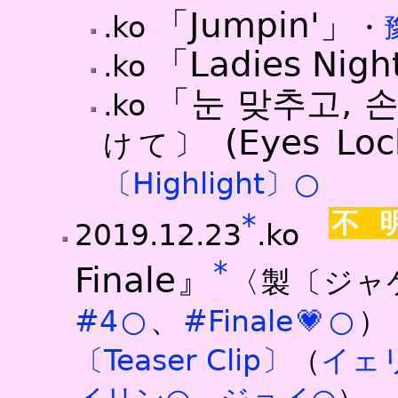
「Jumpin'」
.ko
・
「Ladies Nig
.ko
「눈 맞추고, 
.ko
(Eyes Loc
けて
〕
〔Highlight〕○
不
*
2019.12.23
.ko
*
Finale』
〈製〔ジャ
#4○
、
#Finale💗○
）
〔Teaser Clip〕
（
イェ