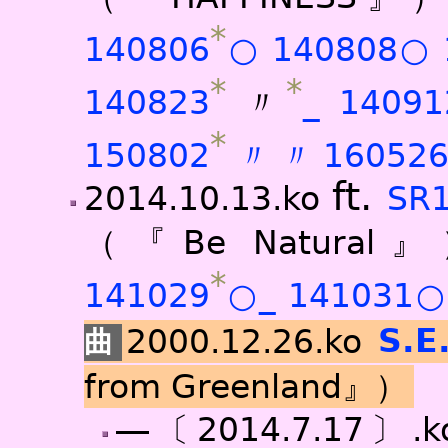
*
140806
○
140808○
*
*
140823
〃
_
1409
*
150802
〃
〃
16052
ft.
2014.10.13.ko
SR
（『Be Natura
*
141029
○
_
141031○
2000.12.26.ko
S.E
from Greenland』）
―〔2014.7.17〕.