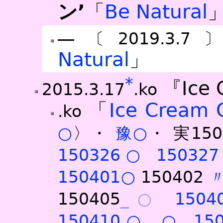
ン’
「
Be Natural
―〔2019.3.7
Natural
」
*
『Ice 
2015.3.17
.ko
「
Ice Cream 
.ko
○
〉・
豫○
・
実150
150326○
15032
150401○
150402
150405
_○
150
150410○
_○
15