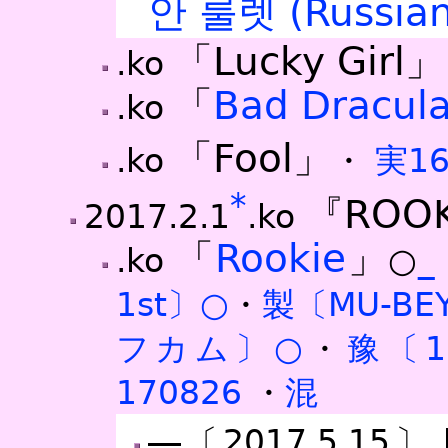
안 룰렛 (Russian
「Lucky Girl」
.ko
「
Bad Dracul
.ko
「Fool」
.ko
・
実16
*
『ROO
2017.2.1
.ko
「
Rookie
」
.ko
○
_
1st〕○
・
製〔MU-BE
フカム〕○
・
豫〔
170826
・
混
―〔2017.5.15〕