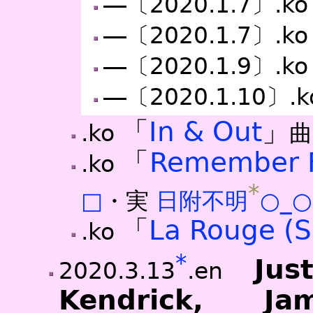
―〔2020.1.7〕.k
―〔2020.1.7〕.k
―〔2020.1.9〕.k
―〔2020.1.10〕.
「
In & Out
」
.ko
曲
「
Remember F
.ko
*
□
・実
日附不明
○
_○
「
La Rouge (S
.ko
*
Jus
2020.3.13
.en
Kendrick, Ja