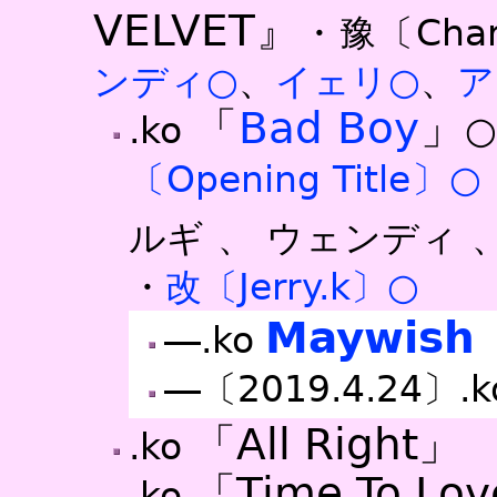
VELVET』
・豫〔Chara
ンディ○
、
イェリ○
、
ア
「
Bad Boy
」
.ko
〔Opening Title〕○
ルギ 、 ウェンディ 
・
改〔Jerry.k〕○
Maywish
―.ko
―〔2019.4.24〕.
「All Right」
.ko
「Time To Lo
.ko