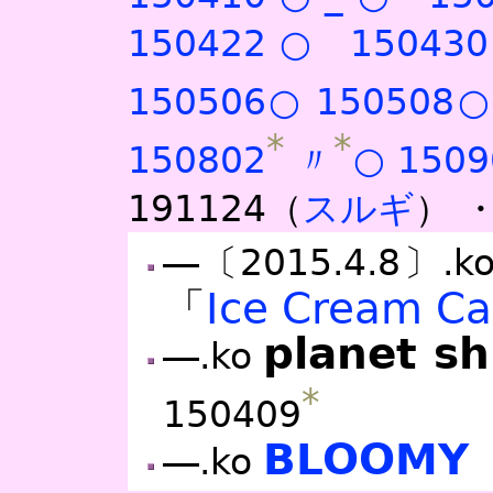
150422○
15043
150506○
150508○
*
*
150802
〃
○
1509
191124（
スルギ
）
―〔2015.4.8〕.k
「
Ice Cream C
planet sh
―.ko
*
150409
BLOOMY
―.ko