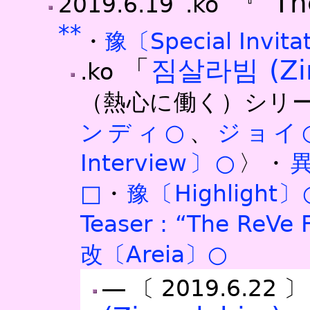
『‘Th
2019.6.19
.ko
*
*
・
豫〔Special Invita
「
짐살라빔 (Zim
.ko
（熱心に働く）シリ
ンディ○
、
ジョイ
Interview〕○
〉・
異
□
・
豫〔Highlight〕
Teaser : “The ReVe
改〔Areia〕○
―〔2019.6.22〕