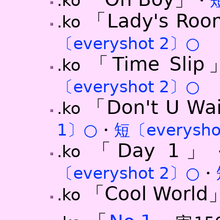
.ko
・
「Lady's Ro
.ko
〔everyshot 2〕○
「Time Slip
.ko
〔everyshot 2〕○
「Don't U Wa
.ko
1〕○
・
短〔everysho
「Day 1」
.ko
〔everyshot 2〕○
・
「Cool World
.ko