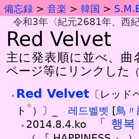
備忘録
音楽
韓国
S.M.
令和3年〈紀元2681年、西紀2
Red Velvet
主に発表順に並べ、曲
ページ等にリンクした
Red Velvet
〔レッド
*
ト
）〕
_
레드벨벳
[
鳥
〃
「
행복
2014.8.4.ko
（『HAPPINESS』