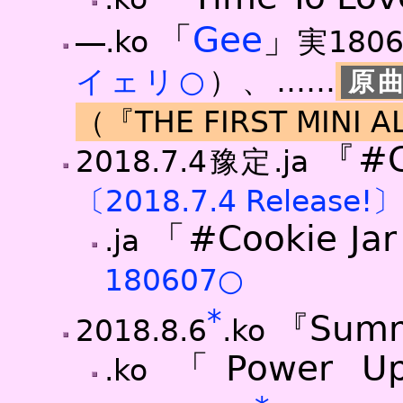
「
Gee
」
―.ko
実180
イェリ○
）
、……
（『THE FIRST MINI 
『#Co
2018.7.4豫定.ja
〔2018.7.4 Release!
「#Cookie Jar
.ja
180607○
*
『Summ
2018.8.6
.ko
「Power 
.ko