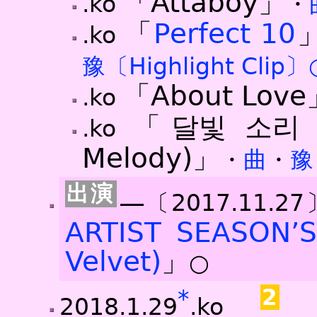
「Attaboy」
.ko
・
「
Perfect 10
.ko
豫〔Highlight Clip〕
「About Love
.ko
「달빛 소리
.ko
Melody)」
・
曲
・
豫
―〔2017.11.27
ARTIST SEASON’S
Velvet)
」
○
2
*
『
2018.1.29
.ko