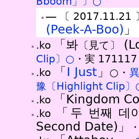
Bboom」〕○
―〔2017.11.2
(Peek-A-Boo)
」
「봐
(L
.ko
〔見て
〕
Clip〕○
・実
171117
「
I Just
」
.ko
○・
異
豫〔Highlight Clip〕
「Kingdom C
.ko
「두 번째 데
.ko
Second Date)」