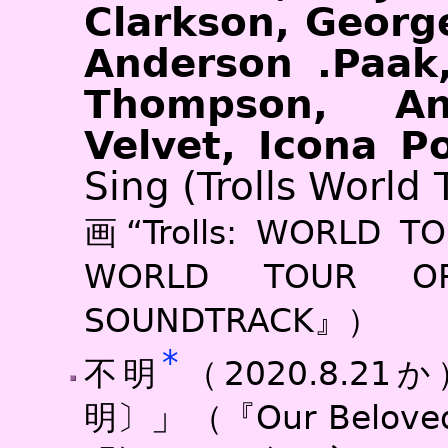
Clarkson, George
Anderson .Paak
Thompson, A
Velvet, Icona P
Sing (Trolls World 
画“Trolls: WORLD TO
WORLD TOUR ORI
SOUNDTRACK』）
*
不明
（2020.8.21
」
明〕
（『Our Belove