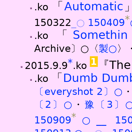
「
Automatic
.ko
*
150322
_○
150409
「
Somethin
.ko
Archive〕○〈
製○
〉
1
*
『The
2015.9.9
.ko
「
Dumb Dum
.ko
〔everyshot 2〕○
〔2〕○
・
豫〔3〕
*
150909
○
_
_
15