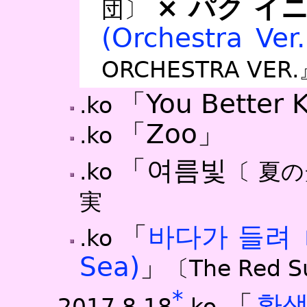
× パク イ
団〕
(Orchestra Ver.
ORCHESTRA VE
「You Better
.ko
「Zoo」
.ko
「여름빛
.ko
〔 夏
実
「
바다가 들려
.ko
Sea)
」
〔The Red 
*
「
환