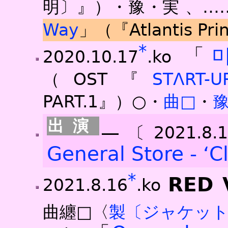
明〕』）・豫・実
、…
Way
」（『Atlantis Pr
*
「
2020.10.17
.ko
（OST『
STΛRT-U
PART.1』）○・
曲□
・
豫
―〔2021.8
General Store - ‘C
*
RED 
2021.8.16
.ko
曲纏□〈
製〔ジャケット