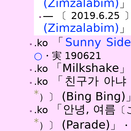
(Zimzalabim)
」
―〔2019.6.25
(Zimzalabim)
」
「
Sunny Side
.ko
○
・実
190621
「Milkshake」
.ko
「친구가 아냐
.ko
*
(Bing Bing)
）〕
「안녕, 여름
.ko
〔
*
(Parade)」
）〕
・