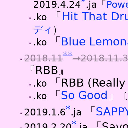
*
2019.4.24
.ja「
Pow
「
Hit That D
.ko
ディ
）
「
Blue Lemon
.ko
*
*
2018.11
→2018.11.
『RBB』
「RBB (Really
.ko
「
So Good
」
.ko
〔
*
「
SAPP
2019.1.6
.ja
*
「Say
2019.2.20
.ja