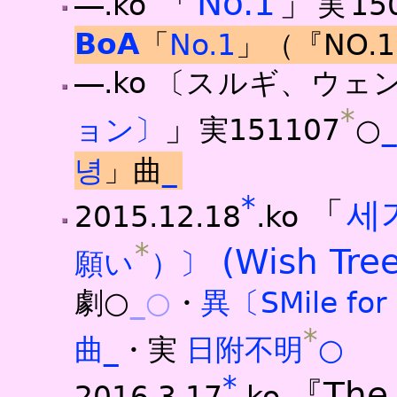
「
No.1
」
―.ko
実15
BoA
「
No.1
」（『NO.
―.ko
〔スルギ、ウェ
*
」
ョン〕
実151107
○
녕
」曲
_
*
「
세
2015.12.18
.ko
*
(Wish Tree
願い
）〕
劇○
_○
・
異〔SMile 
*
曲
_
・実
日附不明
○
*
『The 
2016.3.17
.ko